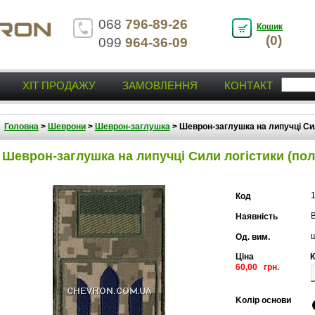
068
796-89-26
Кошик
(0)
099
964-36-09
ХІТ ПРОДАЖУ
ЗАМОВЛЕННЯ
КОНТАКТ
Головна
>
Шеврони
>
Шеврон-заглушка
>
Шеврон-заглушка на липучці Си
Шеврон-заглушка на липучці Сили логістики (по
Код
В
Наявність
Од. вим.
Ціна
К
60,00 грн.
Kолір основи