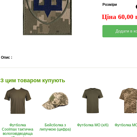
Pозміри
Ціна 60,00 
Опис :
З цим товаром купують
Футболка
Бейсболка з
Футболка МО (х/б)
Футболка МО 
Coolmax тактична
липучкою (цифра)
вологовiдводяща