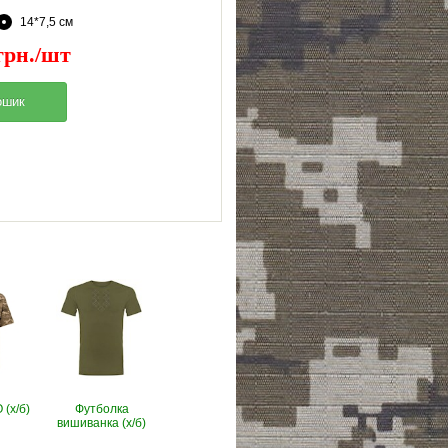
14*7,5 см
грн./шт
(х/б)
Футболка
вишиванка (х/б)