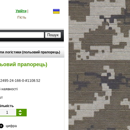
Увійти
|
Гість
ли логістики (польовий прапорець)
льовий прапорець)
12495
-
24
-
166
-
0
-#
1108.52
 наявності
шт
ількість
цифра