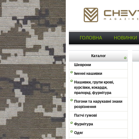
ГОЛОВНА
НОВИНКИ
Каталог
Шеврони
Іменні нашивки
Нашивки, групи крові,
курсівки, кокарди,
прапорці, фурнітура
Погони та нарукавні знаки
розрізнення
Патчі гумові
Фурнітура
Одяг