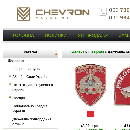
068
796
099
964
ГОЛОВНА
НОВИНКИ
ХІТ ПРОДАЖУ
ЗАМ
Каталог
Головна
>
Шеврони
>
Державне аг
Шеврони
Шеврон-заглушка
Збройні Сили України
Патріотичні та сувенірні
вироби
Поліція
Національна Гвардія
України
Державна прикордонна
служба
43,00 грн.
43,