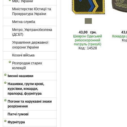
МВС України
Міністерство Юстиції та
Прокуратура України
Митна служба
Метро, Укртрансбезпека
43,00 грн.
43,
(ДСБТ)
Шеврон Одеський
Кокарда
рибоохоронний
Код
Управління державної
патруль (тризуб)
охорони України
Код : 14528
Козачі війська
Розпродаж старих
колекцій
Іменні нашивки
Нашивки, групи крові,
курсівки, кокарди,
прапорці, фурнітура
Погони та нарукавні знаки
розрізнення
Патчі гумові
Фурнітура