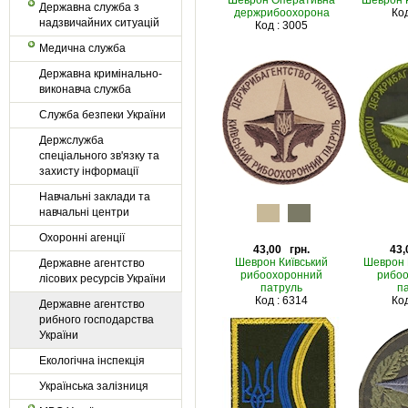
Шеврон Оперативна
Шеврон 
Державна служба з
держрибоохорона
Код
надзвичайних ситуацій
Код : 3005
Медична служба
Державна кримінально-
виконавча служба
Служба безпеки України
Держслужба
спеціального зв'язку та
захисту інформації
Навчальні заклади та
навчальні центри
Охоронні агенції
43,00 грн.
43,
Шеврон Київський
Шеврон 
Державне агентство
рибоохоронний
рибо
лісових ресурсів України
патруль
п
Код : 6314
Код
Державне агентство
рибного господарства
України
Екологічна інспекція
Українська залізниця