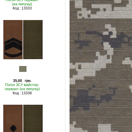
Погон ЗСУ сержант
(на липучці)
Код : 13333
35,00 грн.
Погон ЗСУ майстер-
сержант (на липучці)
Код : 13338