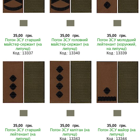
35,00 грн.
35,00 грн.
35,00 грн.
Погон ЗСУ старший
Погон ЗСУ головний
Погон ЗСУ молодший
майстер-сержант (на
майстер-сержант (на
лейтенант (хорунжий,
липучці)
липучці)
на липучці)
Код : 13337
Код : 13340
Код : 13339
35,00 грн.
35,00 грн.
35,00 грн.
Погон ЗСУ старший
Погон ЗСУ капітан (на
Погон ЗСУ майор (на
лейтенант (на
липучці)
липучці)
липучці)
Код : 13343
Код : 13344