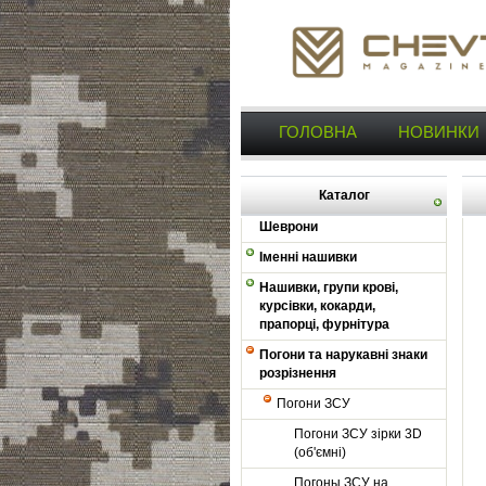
ГОЛОВНА
НОВИНКИ
Каталог
Шеврони
Іменні нашивки
Нашивки, групи крові,
курсівки, кокарди,
прапорці, фурнітура
Погони та нарукавні знаки
розрізнення
Погони ЗСУ
Погони ЗСУ зірки 3D
(об'ємні)
Погоны ЗСУ на