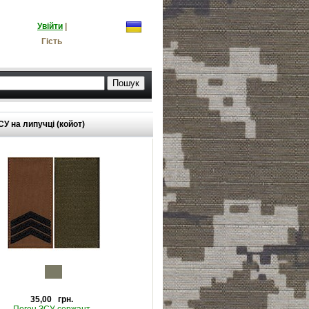
Увійти
|
Гість
У на липучці (койот)
35,00 грн.