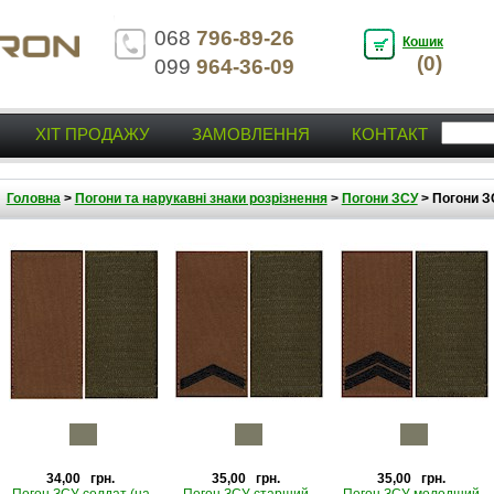
068
796-89-26
Кошик
(0)
099
964-36-09
ХІТ ПРОДАЖУ
ЗАМОВЛЕННЯ
КОНТАКТ
Головна
>
Погони та нарукавні знаки розрізнення
>
Погони ЗСУ
>
Погони ЗС
34,00 грн.
35,00 грн.
35,00 грн.