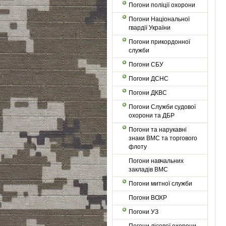
Погони поліції охорони
Погони Національної
гвардії України
Погони прикордонної
служби
Погони СБУ
Погони ДСНС
Погони ДКВС
Погони Служби судової
охорони та ДБР
Погони та нарукавні
знаки ВМС та торгового
флоту
Погони навчальних
закладів ВМС
Погони митної служби
Погони ВОХР
Погони УЗ