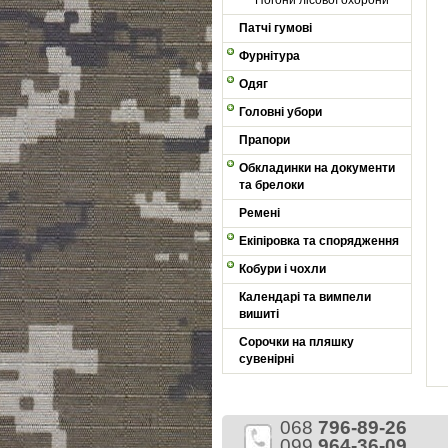
Погони лісової охорони
Патчі гумові
Фурнітура
Одяг
Головні убори
Прапори
Обкладинки на документи
та брелоки
Ремені
Екіпіровка та спорядження
Кобури і чохли
Календарі та вимпели
вишиті
Сорочки на пляшку
сувенірні
068
796-89-26
099
964-36-09