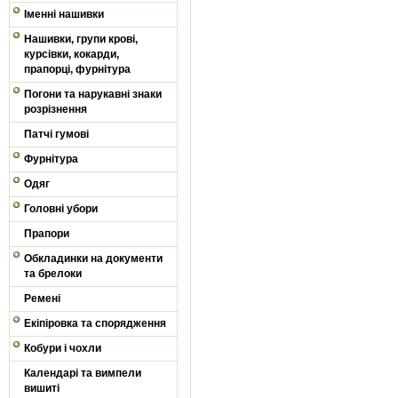
Іменні нашивки
Нашивки, групи крові,
курсівки, кокарди,
прапорці, фурнітура
Погони та нарукавні знаки
розрізнення
Патчі гумові
Фурнітура
Одяг
Головні убори
Прапори
Обкладинки на документи
та брелоки
Ремені
Екіпіровка та спорядження
Кобури і чохли
Календарі та вимпели
вишиті