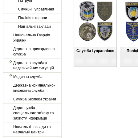
Патрулі
Служби і управління
Поліція охорони
Навчальні заклади
Національна Гвардія
України
Державна прикордонна
Служби і управління
Поліц
служба
Державна служба з
надзвичайних ситуацій
Медична служба
Державна кримінально-
виконавча служба
Служба безпеки України
Держслужба
спеціального зв'язку та
захисту інформації
Навчальні заклади та
навчальні центри