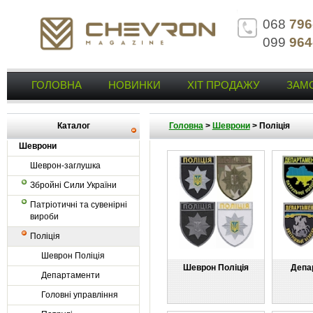
068
796
099
964
ГОЛОВНА
НОВИНКИ
ХІТ ПРОДАЖУ
ЗАМ
Каталог
Головна
>
Шеврони
>
Поліція
Шеврони
Шеврон-заглушка
Збройні Сили України
Патріотичні та сувенірні
вироби
Поліція
Шеврон Поліція
Шеврон Поліція
Депа
Департаменти
Головні управління