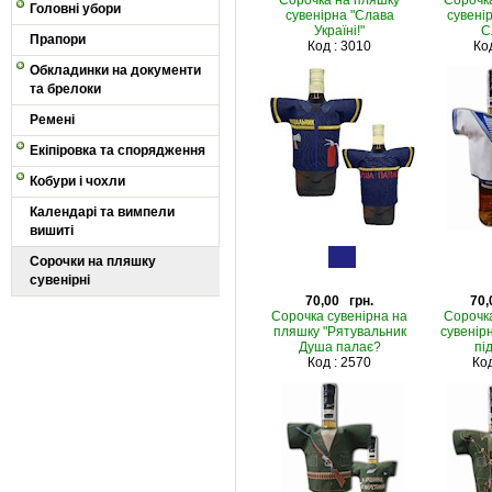
Сорочка на пляшку
Сорочк
Головні убори
сувенірна "Слава
сувені
Україні!"
С
Прапори
Код : 3010
Код
Обкладинки на документи
та брелоки
Ремені
Екіпіровка та спорядження
Кобури і чохли
Календарі та вимпели
вишиті
Сорочки на пляшку
сувенірні
70,00 грн.
70,
Сорочка сувенірна на
Сорочк
пляшку "Рятувальник
сувенірн
Душа палає?
пі
Код : 2570
Код