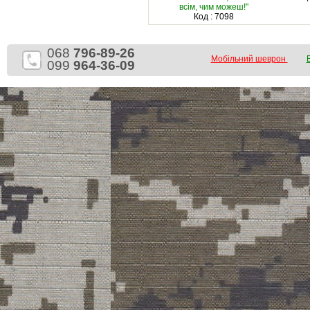
всім, чим можеш!"
Код : 7098
068
796-89-26
Мобільний шеврон
099
964-36-09