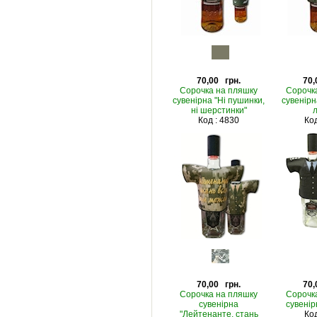
70,00 грн.
70,
Сорочка на пляшку
Сорочк
сувенірна "Ні пушинки,
сувенірна
ні шерстинки"
л
Код : 4830
Код
70,00 грн.
70,
Сорочка на пляшку
Сорочк
сувенірна
сувенір
"Лейтенанте, стань
Код