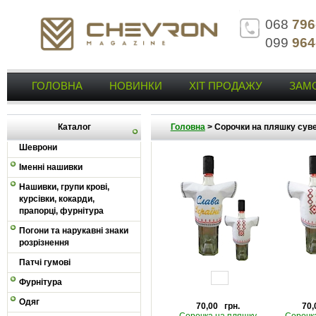
068
796
099
964
ГОЛОВНА
НОВИНКИ
ХІТ ПРОДАЖУ
ЗАМ
Каталог
Головна
>
Сорочки на пляшку суве
Шеврони
Іменні нашивки
Нашивки, групи крові,
курсівки, кокарди,
прапорці, фурнітура
Погони та нарукавні знаки
розрізнення
Патчі гумові
Фурнітура
Одяг
70,00 грн.
70,