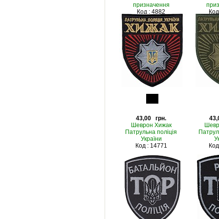
призначення
при
Код : 4882
Код
43,00 грн.
43,
Шеврон Хижак
Шевр
Патрульна поліція
Патрул
України
У
Код : 14771
Код