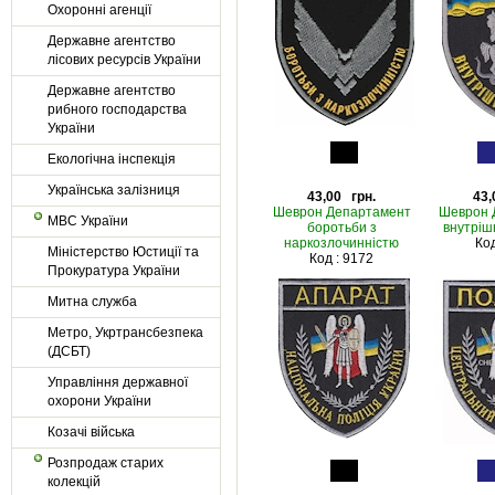
Охоронні агенції
Державне агентство
лісових ресурсів України
Державне агентство
рибного господарства
України
Екологічна інспекція
Українська залізниця
43,00 грн.
43,
Шеврон Департамент
Шеврон 
МВС України
боротьби з
внутріш
наркозлочинністю
Код
Міністерство Юстиції та
Код : 9172
Прокуратура України
Митна служба
Метро, Укртрансбезпека
(ДСБТ)
Управління державної
охорони України
Козачі війська
Розпродаж старих
колекцій