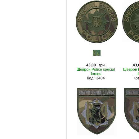
43,00 грн.
43,
Шеврон Police special
Шеврон P
forces
f
Код : 3404
Код