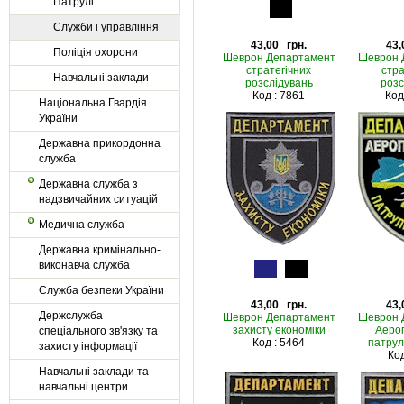
Патрулі
Служби і управління
43,00 грн.
43,
Поліція охорони
Шеврон Департамент
Шеврон 
стратегічних
стра
Навчальні заклади
розслідувань
розс
Код : 7861
Код
Національна Гвардія
України
Державна прикордонна
служба
Державна служба з
надзвичайних ситуацій
Медична служба
Державна кримінально-
виконавча служба
Служба безпеки України
43,00 грн.
43,
Держслужба
Шеврон Департамент
Шеврон 
захисту економіки
Аеро
спеціального зв'язку та
Код : 5464
патруль
захисту інформації
Код
Навчальні заклади та
навчальні центри