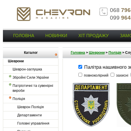
068
796
099
964
ГОЛОВНА
НОВИНКИ
ХІТ ПРОДАЖУ
ЗАМ
Каталог
Головна
>
Шеврони
>
Поліція
>
Слу
Шеврони
Палітра нашивного з
Шеврон-заглушка
повноколірний
захисні
Збройні Сили України
Патріотичні та сувенірні
вироби
Поліція
Шеврон Поліція
Департаменти
Головні управління