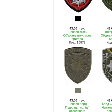
43,00 грн.
43,
Шеврон Лють
Шев
Об'днана штурмова
Об'дна
бригада
б
Код : 15873
Код
43,00 грн.
43,
Шеврон Корд
Корд С
Підрозділ поліції
баталь
особливого
осо