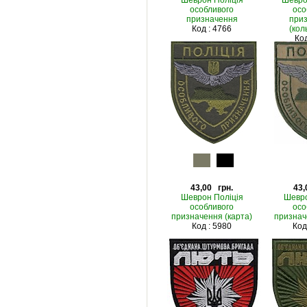
Шеврон Поліція
Шевро
особливого
осо
призначення
при
Код : 4766
(кол
Код
43,00 грн.
43,
Шеврон Поліція
Шевро
особливого
осо
призначення (карта)
признач
Код : 5980
Код