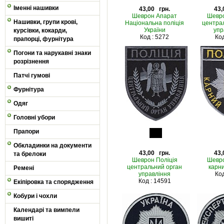
Іменні нашивки
43,00 грн.
43,
Шеврон Апарат
Шевро
Нашивки, групи крові,
Національна поліція
центра
України
упр
курсівки, кокарди,
Код : 5272
Код
прапорці, фурнітура
Погони та нарукавні знаки
розрізнення
Патчі гумові
Фурнітура
Одяг
Головні убори
Прапори
Обкладинки на документи
43,00 грн.
43,
та брелоки
Шеврон Поліція
Шевро
центральний орган
карн
Ремені
управління
Код
Код : 14591
Екіпіровка та спорядження
Кобури і чохли
Календарі та вимпели
вишиті