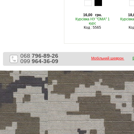
16,00 грн.
18,
Курсівка НУ "ОМА" 1
Курсівк
курс
Код : 5565
Код
068
796-89-26
Мобільний шеврон
099
964-36-09