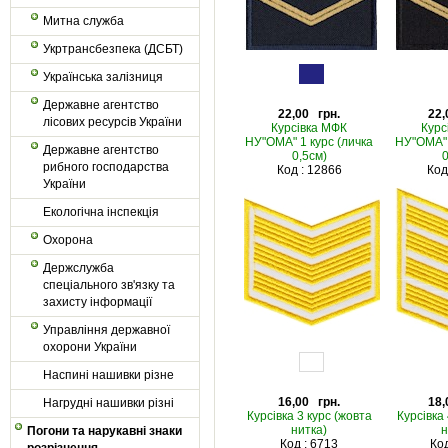
Митна служба
Укртрансбезпека (ДСБТ)
Українська залізниця
Державне агентство
22,00 грн.
22,
лісових ресурсів України
Курсівка МФК
Курс
НУ"ОМА" 1 курс (личка
НУ"ОМА" 
Державне агентство
0,5см)
0
рибного господарства
Код : 12866
Код
України
Екологічна інспекція
Охорона
Держслужба
спеціального зв'язку та
захисту інформації
Управління державної
охорони України
Наспині нашивки різне
16,00 грн.
18,
Нагрудні нашивки різні
Курсівка 3 курс (жовта
Курсівка 
нитка)
н
Погони та нарукавні знаки
Код : 6713
Код