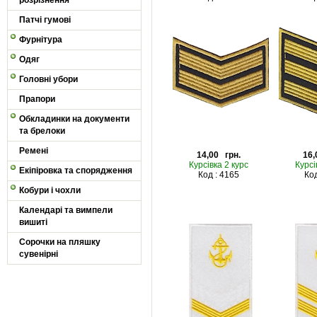
розрізнення
Патчі гумові
Фурнітура
Одяг
Головні убори
Прапори
Обкладинки на документи
та брелоки
Ремені
14,00 грн.
16,
Курсівка 2 курс
Курсі
Екіпіровка та спорядження
Код : 4165
Код
Кобури і чохли
Календарі та вимпели
вишиті
Сорочки на пляшку
сувенірні