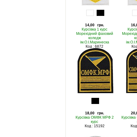
14,00 грн.
16,
Курсівка 1 курс
Курсі
Морехідний фаховий
Морехід
коледж
к
ім.О.І.Маринеска
ім.О.І
Код : 6872
Код
18,00 грн.
20,
Курсівка ОМФК МРФ 2
Курсівк
курс
Код : 15192
Код