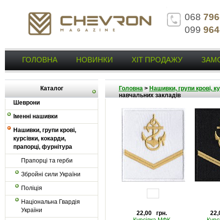
068
796
099
964
ГОЛОВНА
НОВИНКИ
ХІТ ПРОДАЖУ
ЗАМ
Каталог
Головна
>
Нашивки, групи крові, к
навчальних закладів
Шеврони
Іменні нашивки
Нашивки, групи крові,
курсівки, кокарди,
прапорці, фурнітура
Прапорці та герби
Збройні сили України
Поліція
Національна Гвардія
України
22,00 грн.
22,