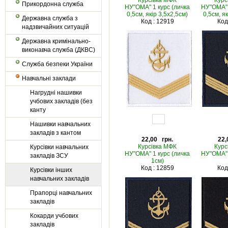
Курсівка МФК
Курс
Прикордонна служба
НУ"ОМА" 1 курс (личка
НУ"ОМА" 
0,5см, якір 3,5х2,5см)
0,5см, я
Державна служба з
Код : 12919
Код
надзвичайних ситуацій
Державна кримінально-
виконавча служба (ДКВС)
Служба безпеки України
Навчальні заклади
Нагрудні нашивки
учбових закладів (без
канту
Нашивки навчальних
закладів з кантом
22,00 грн.
22,
Курсівка МФК
Курс
Курсівки навчальних
НУ"ОМА" 1 курс (личка
НУ"ОМА" 
закладів ЗСУ
1см)
Код : 12859
Код
Курсівки інших
навчальних закладів
Прапорці навчальних
закладів
Кокарди учбових
закладів