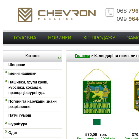
068
796
099
964
ГОЛОВНА
НОВИНКИ
ХІТ ПРОДАЖУ
ЗАМ
Каталог
Головна
>
Календарі та вимпели в
Шеврони
Іменні нашивки
Нашивки, групи крові,
курсівки, кокарди,
прапорці, фурнітура
Погони та нарукавні знаки
розрізнення
Патчі гумові
Фурнітура
Одяг
570,00 грн.
370