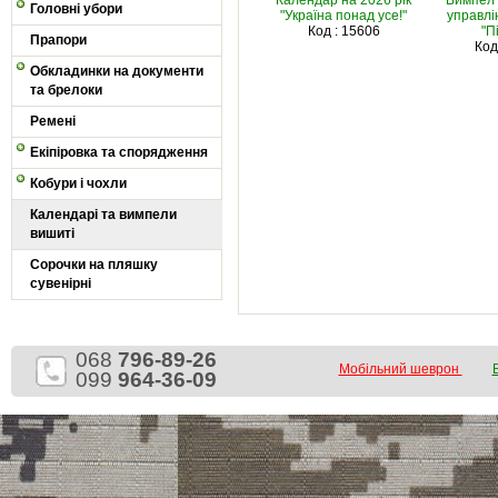
Календар на 2026 рік
Вимпел 
Головні убори
"Україна понад усе!"
управлі
Код : 15606
"П
Прапори
Код
Обкладинки на документи
та брелоки
Ремені
Екіпіровка та спорядження
Кобури і чохли
Календарі та вимпели
вишиті
Сорочки на пляшку
сувенірні
068
796-89-26
Мобільний шеврон
099
964-36-09