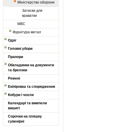
Міністерство оборони
Затиски для
краватки
МВС
Фурнітура метал
Одяг
Головні убори
Прапори
Обкладинки на документи
та брелоки
Ремені
Екіпіровка та спорядження
Кобури і чохли
Календарі та вимпели
вишиті
Сорочки на пляшку
сувенірні