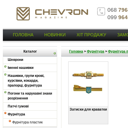
068
796
099
964
ГОЛОВНА
НОВИНКИ
ХІТ ПРОДАЖУ
ЗАМ
Каталог
Головна
>
Фурнітура
>
Фурнітура 
Шеврони
Іменні нашивки
Нашивки, групи крові,
курсівки, кокарди,
прапорці, фурнітура
Погони та нарукавні знаки
розрізнення
Патчі гумові
Затиски для краватки
Фурнітура
Фурнітура пластик