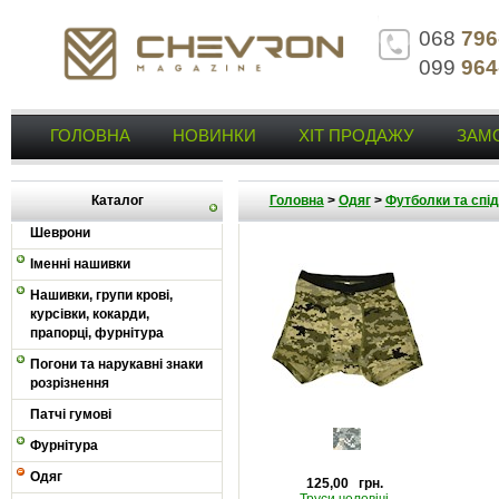
068
796
099
964
ГОЛОВНА
НОВИНКИ
ХІТ ПРОДАЖУ
ЗАМ
Каталог
Головна
>
Одяг
>
Футболки та спід
Шеврони
Іменні нашивки
Нашивки, групи крові,
курсівки, кокарди,
прапорці, фурнітура
Погони та нарукавні знаки
розрізнення
Патчі гумові
Фурнітура
Одяг
125,00 грн.