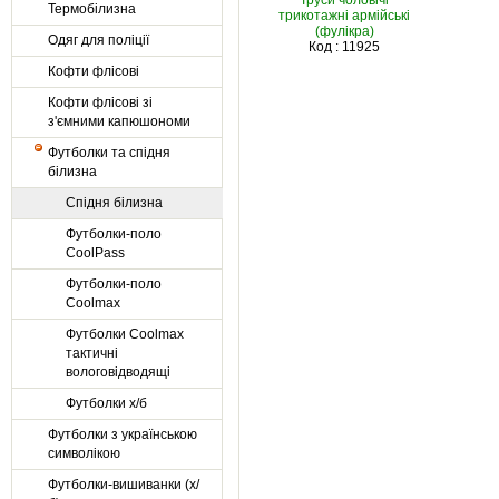
Труси чоловічі
Термобілизна
трикотажні армійські
(фулікра)
Одяг для поліції
Код : 11925
Кофти флісові
Кофти флісові зі
з'ємними капюшономи
Футболки та спідня
білизна
Спідня білизна
Футболки-поло
CoolPass
Футболки-поло
Coolmax
Футболки Coolmax
тактичні
вологовiдводящi
Футболки х/б
Футболки з українською
символікою
Футболки-вишиванки (х/