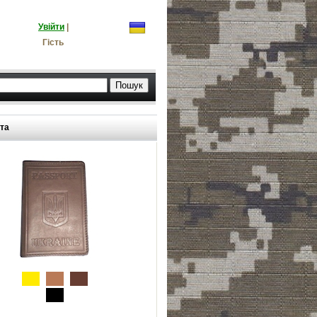
Увійти
|
Гість
та