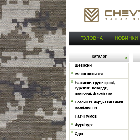
ГОЛОВНА
НОВИНКИ
Каталог
Шеврони
Іменні нашивки
Нашивки, групи крові,
курсівки, кокарди,
прапорці, фурнітура
Погони та нарукавні знаки
розрізнення
Патчі гумові
Фурнітура
Одяг