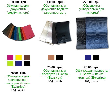
330,00 грн.
330,00 грн.
225,00 грн.
Обкладинка для
Обкладинка для
Обкладинка
документів
документів водія та
універсальна для
(водій+паспорт)
загранпаспорту
паспорта/
(Арт.95141)
(Арт.95142)
закордонного
Код : 3638
Код : 4974
паспорта України
"Рassport" (Артикул
95065/1)
Код : 2594
75,00 грн.
75,00 грн.
Обкладинка для
Обложка для паспорта
75,00 грн.
паспорта ID-карта
ID-карта (Змейка
Обкладинка для
(Екошкіра)
крупная) (Екошкіра)
біометричного
Код : 8216
Код : 8217
паспорта України
(Екошкіра)
Код : 4841