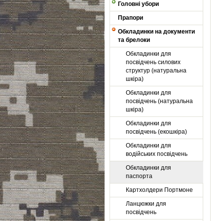
Головні убори
Прапори
Обкладинки на документи
та брелоки
Обкладинки для
посвідчень силових
структур (натуральна
шкіра)
Обкладинки для
посвідчень (натуральна
шкіра)
Обкладинки для
посвідчень (екошкіра)
Обкладинки для
водійських посвідчень
Обкладинки для
паспорта
Картхолдери Портмоне
Ланцюжки для
посвідчень