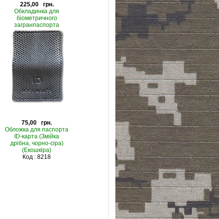
225,00 грн.
Обкладинка для
біометричного
загранпаспорта
України "PASSPORT
UKRAINE" (Артикул
95065)
Код : 3635
75,00 грн.
Обложка для паспорта
ID-карта (Змійка
дрібна, чорно-сіра)
(Екошкіра)
Код : 8218