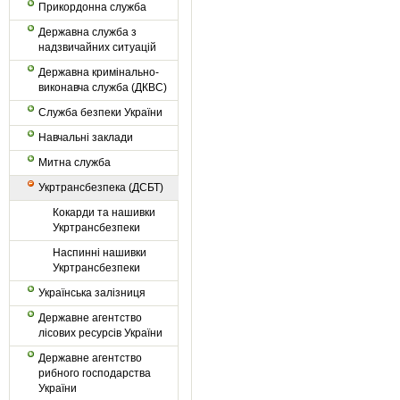
Прикордонна служба
Державна служба з
надзвичайних ситуацій
Державна кримінально-
виконавча служба (ДКВС)
Служба безпеки України
Навчальні заклади
Митна служба
Укртрансбезпека (ДСБТ)
Кокарди та нашивки
Укртрансбезпеки
Наспинні нашивки
Укртрансбезпеки
Українська залізниця
Державне агентство
лісових ресурсів України
Державне агентство
рибного господарства
України