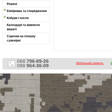
Ремені
Екіпіровка та спорядження
Кобури і чохли
Календарі та вимпели
вишиті
Сорочки на пляшку
сувенірні
068
796-89-26
Мобільний шеврон
099
964-36-09