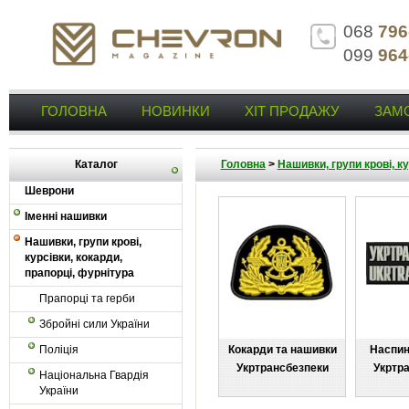
068
796
099
964
ГОЛОВНА
НОВИНКИ
ХІТ ПРОДАЖУ
ЗАМ
Каталог
Головна
>
Нашивки, групи крові, к
Шеврони
Іменні нашивки
Нашивки, групи крові,
курсівки, кокарди,
прапорці, фурнітура
Прапорці та герби
Збройні сили України
Поліція
Кокарди та нашивки
Наспин
Укртрансбезпеки
Укртр
Національна Гвардія
України