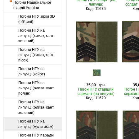
Погон НГУ солдат (на
Погон 
Погони Національної
липучці)
солдат 
гвардії України
Код : 11675
Код
Погони НГУ зірки 3D
(об'ємні)
Погони НГУ на
липучці (хижак, кант
зелений)
Погони НГУ на
липучці (хижак, кант
пісок)
Погони НГУ на
липучці (койот)
Погони НГУ на
35,00 грн.
35,
липучці (олива, кант
Погон НГУ старший
Погон Н
полин)
сержант (на липучці)
сержант 
Код : 11679
Код
Погони НГУ на
липучці (олива, кант
зелений)
Погони НГУ на
липучці (мультикам)
Погони НГУ парадні