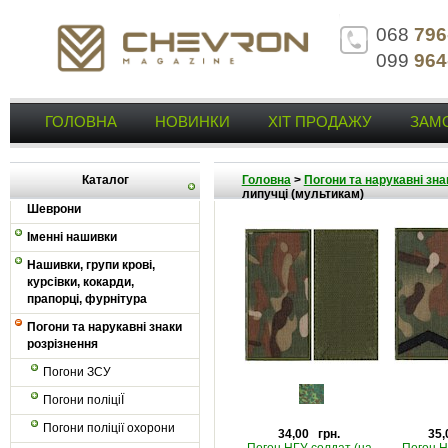
068
796
099
964
ГОЛОВНА
НОВИНКИ
ХІТ ПРОДАЖУ
ЗАМ
Каталог
Головна
>
Погони та нарукавні зна
липучці (мультикам)
Шеврони
Іменні нашивки
Нашивки, групи крові,
курсівки, кокарди,
прапорці, фурнітура
Погони та нарукавні знаки
розрізнення
Погони ЗСУ
Погони поліціЇ
Погони поліції охорони
34,00 грн.
35,