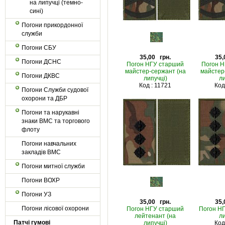
на липучці (темно-
сині)
Погони прикордонної
служби
Погони СБУ
35,00 грн.
35,
Погони ДСНС
Погон НГУ старший
Погон Н
майстер-сержант (на
майстер
Погони ДКВС
липучці)
ли
Код : 11721
Код
Погони Служби судової
охорони та ДБР
Погони та нарукавні
знаки ВМС та торгового
флоту
Погони навчальних
закладів ВМС
Погони митної служби
Погони ВОХР
Погони УЗ
35,00 грн.
35,
Погони лісової охорони
Погон НГУ старший
Погон НГ
лейтенант (на
ли
Патчі гумові
липучці)
Код