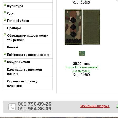
Код : 11685
Фурнітура
Одяг
Головні убори
Прапори
Обкладинки на документи
та брелоки
Ремені
Екіпіровка та спорядження
Кобури і чохли
35,00 грн.
Погон НГУ полковник
Календарі та вимпели
(на липучці)
вишиті
Код : 11689
Сорочки на пляшку
сувенірні
068
796-89-26
Мобільний шеврон
099
964-36-09