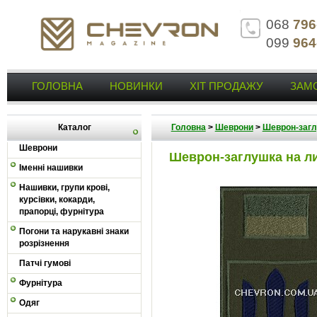
068
796
099
964
ГОЛОВНА
НОВИНКИ
ХІТ ПРОДАЖУ
ЗАМ
Каталог
Головна
>
Шеврони
>
Шеврон-заг
Шеврони
Шеврон-заглушка на ли
Іменні нашивки
Нашивки, групи крові,
курсівки, кокарди,
прапорці, фурнітура
Погони та нарукавні знаки
розрізнення
Патчі гумові
Фурнітура
Одяг