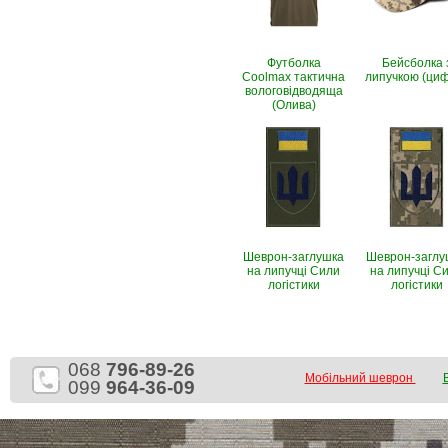
Футболка
Бейсболка 
Coolmax тактична
липучкою (ци
вологовiдводяща
(Олива)
Шеврон-заглушка
Шеврон-заглу
на липучці Сили
на липучці С
логістики
логістики
068
796-89-26
Мобільний шеврон
099
964-36-09