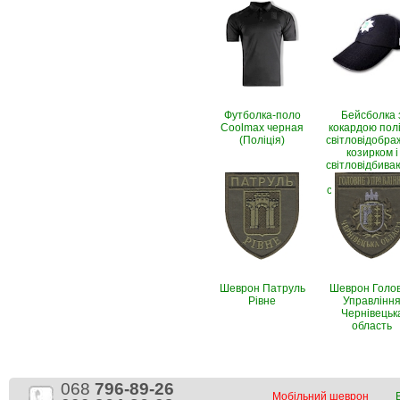
Футболка-поло
Бейсболка 
Coolmax черная
кокардою поліц
(Поліція)
світловідобр
козирком і
світловідбива
написом (Рі
стоп, чорно-с
Шеврон Патруль
Шеврон Голо
Рівне
Управлінн
Чернівецьк
область
068
796-89-26
Мобільний шеврон