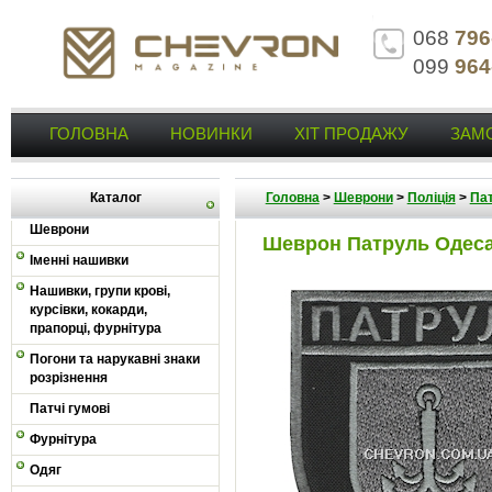
068
796
099
964
ГОЛОВНА
НОВИНКИ
ХІТ ПРОДАЖУ
ЗАМ
Каталог
Головна
>
Шеврони
>
Поліція
>
Пат
Шеврони
Шеврон Патруль Одес
Іменні нашивки
Нашивки, групи крові,
курсівки, кокарди,
прапорці, фурнітура
Погони та нарукавні знаки
розрізнення
Патчі гумові
Фурнітура
Одяг