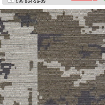
099
964-36-09