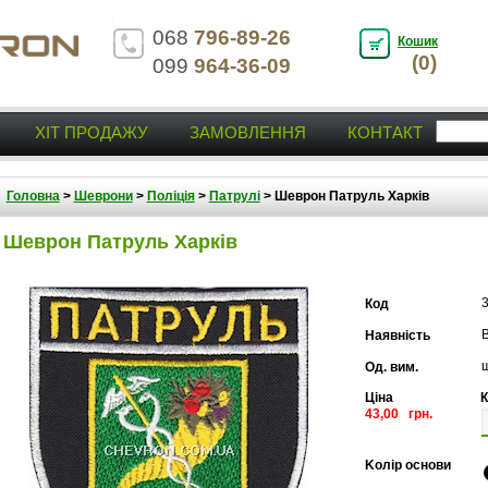
068
796-89-26
Кошик
(0)
099
964-36-09
ХІТ ПРОДАЖУ
ЗАМОВЛЕННЯ
КОНТАКТ
Головна
>
Шеврони
>
Поліція
>
Патрулі
>
Шеврон Патруль Харків
Шеврон Патруль Харків
Код
В
Наявність
Од. вим.
Ціна
К
43,00 грн.
Kолір основи