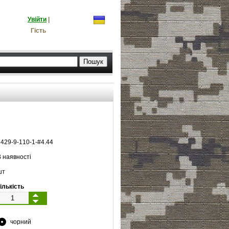
Увійти
|
Гість
3429
-
9
-
110
-
1
-#
4.44
 наявності
шт
ількість
чорний