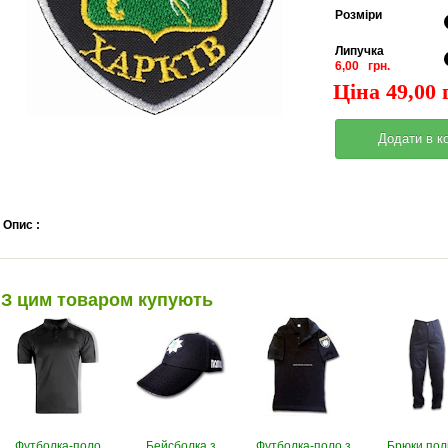
Pозміри
Липучка
6,00 грн.
Ціна 49,00 
Опис :
З цим товаром купують
Футболка-поло
Бейсболка з
Футболка-поло з
Брюки пол