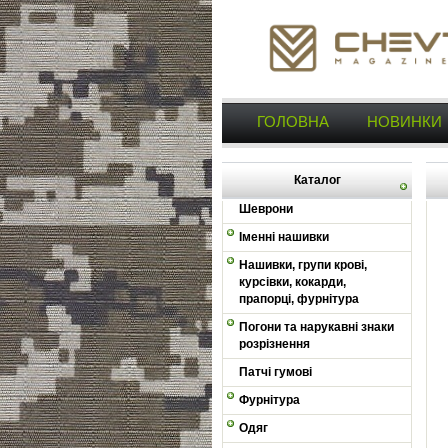
ГОЛОВНА
НОВИНКИ
Каталог
Шеврони
Іменні нашивки
Нашивки, групи крові,
курсівки, кокарди,
прапорці, фурнітура
Погони та нарукавні знаки
розрізнення
Патчі гумові
Фурнітура
Одяг