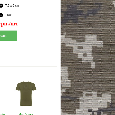
7,5 x 9 см
Так
грн./шт
іція
Футболка