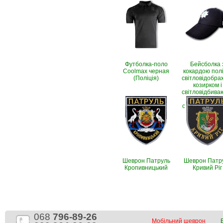
Футболка-поло
Бейсболка 
Coolmax черная
кокардою поліц
(Поліція)
світловідобр
козирком і
світловідбива
написом (Рі
стоп, чорно-с
Шеврон Патруль
Шеврон Патр
Кропивницький
Кривий Ріг
068
796-89-26
Мобільний шеврон