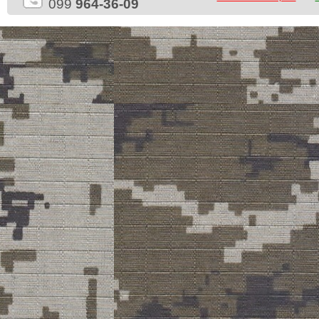
099
964-36-09