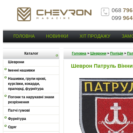
068
796
099
964
ГОЛОВНА
НОВИНКИ
ХІТ ПРОДАЖУ
ЗАМ
Каталог
Головна
>
Шеврони
>
Поліція
>
Пат
Шеврони
Шеврон Патруль Вінн
Іменні нашивки
Нашивки, групи крові,
курсівки, кокарди,
прапорці, фурнітура
Погони та нарукавні знаки
розрізнення
Патчі гумові
Фурнітура
Одяг