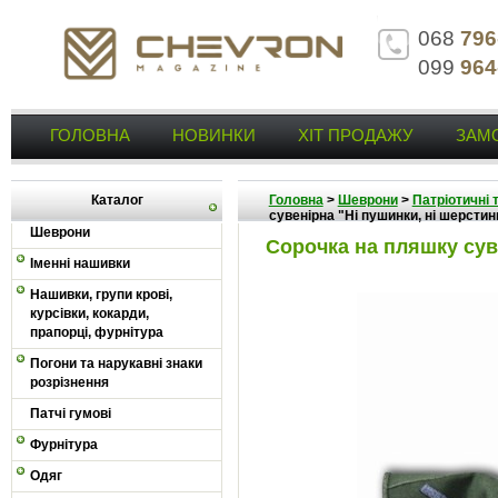
068
796
099
964
ГОЛОВНА
НОВИНКИ
ХІТ ПРОДАЖУ
ЗАМ
Каталог
Головна
>
Шеврони
>
Патріотичні 
сувенірна "Ні пушинки, ні шерстин
Шеврони
Сорочка на пляшку сув
Іменні нашивки
Нашивки, групи крові,
курсівки, кокарди,
прапорці, фурнітура
Погони та нарукавні знаки
розрізнення
Патчі гумові
Фурнітура
Одяг