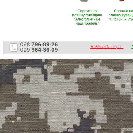
Сорочка на
Сорочка н
пляшку сувенірна
пляшку сувен
"Алкоголіки - це
"Ні риби, ні лу
наш профіль"
068
796-89-26
Мобільний шеврон
099
964-36-09