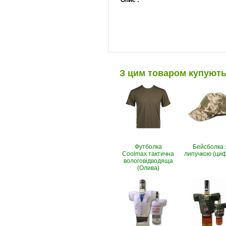
Опис :
З цим товаром купуют
Футболка
Бейсболка 
Coolmax тактична
липучкою (ци
вологовiдводяща
(Олива)