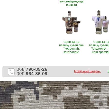
вологовiдводяща
(Олива)
Сорочка на
Сорочка н
пляшку сувенірна
пляшку сувен
"Кордон під
"Алкоголіки -
контролем"
наш профіл
068
796-89-26
Мобільний шеврон
099
964-36-09