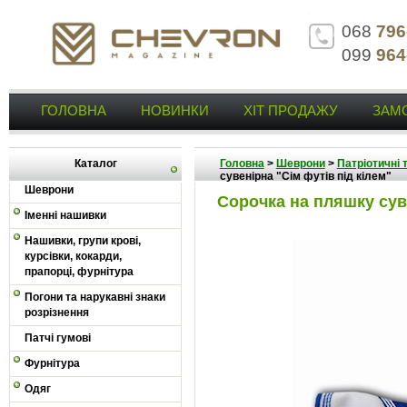
068
796
099
964
ГОЛОВНА
НОВИНКИ
ХІТ ПРОДАЖУ
ЗАМ
Каталог
Головна
>
Шеврони
>
Патріотичні 
сувенірна "Сім футів під кілем"
Шеврони
Сорочка на пляшку суве
Іменні нашивки
Нашивки, групи крові,
курсівки, кокарди,
прапорці, фурнітура
Погони та нарукавні знаки
розрізнення
Патчі гумові
Фурнітура
Одяг