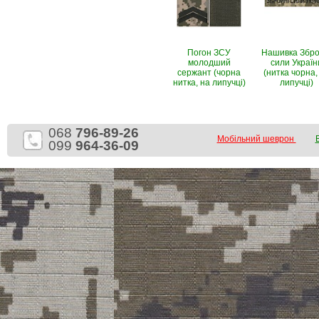
Погон ЗСУ
Нашивка Збро
молодший
сили Україн
сержант (чорна
(нитка чорна,
нитка, на липучці)
липучці)
068
796-89-26
Мобільний шеврон
099
964-36-09