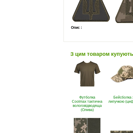
Опис :
З цим товаром купуют
Футболка
Бейсболка 
Coolmax тактична
липучкою (ци
вологовiдводяща
(Олива)