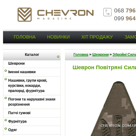
068
796
099
964
ГОЛОВНА
НОВИНКИ
ХІТ ПРОДАЖУ
ЗАМ
Каталог
Головна
>
Шеврони
>
Збройні Сили
Шеврони
Шеврон Повітряні Сили
Іменні нашивки
Нашивки, групи крові,
курсівки, кокарди,
прапорці, фурнітура
Погони та нарукавні знаки
розрізнення
Патчі гумові
Фурнітура
Одяг