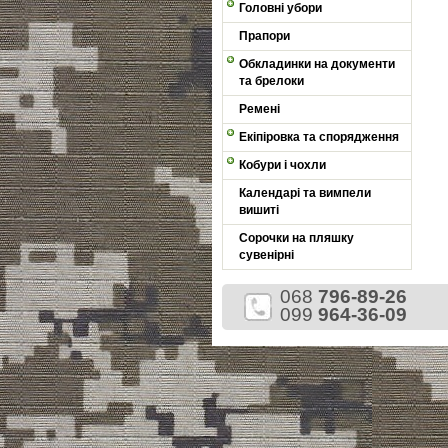
Головні убори
Прапори
Обкладинки на документи
та брелоки
Ремені
Екіпіровка та спорядження
Кобури і чохли
Календарі та вимпели
вишиті
Сорочки на пляшку
сувенірні
068
796-89-26
099
964-36-09