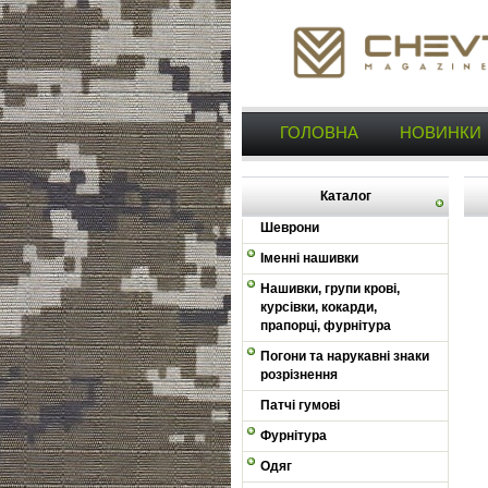
ГОЛОВНА
НОВИНКИ
Каталог
Шеврони
Іменні нашивки
Нашивки, групи крові,
курсівки, кокарди,
прапорці, фурнітура
Погони та нарукавні знаки
розрізнення
Патчі гумові
Фурнітура
Одяг