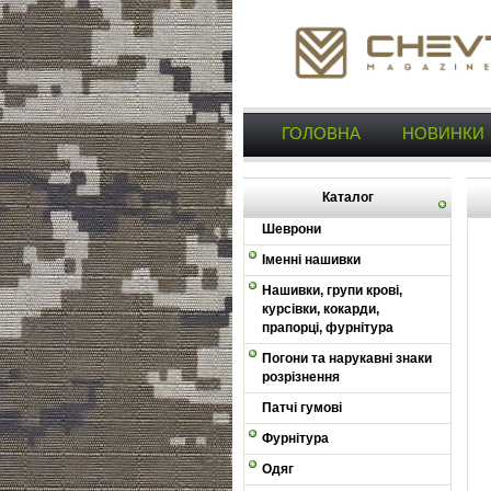
ГОЛОВНА
НОВИНКИ
Каталог
Шеврони
Іменні нашивки
Нашивки, групи крові,
курсівки, кокарди,
прапорці, фурнітура
Погони та нарукавні знаки
розрізнення
Патчі гумові
Фурнітура
Одяг