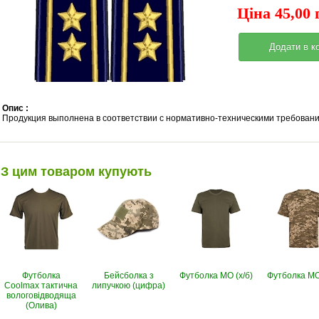
Ціна 45,00 
Опис :
Продукция выполнена в соответствии с нормативно-техническими требования
З цим товаром купують
Футболка
Бейсболка з
Футболка МО (х/б)
Футболка МО 
Coolmax тактична
липучкою (цифра)
вологовiдводяща
(Олива)