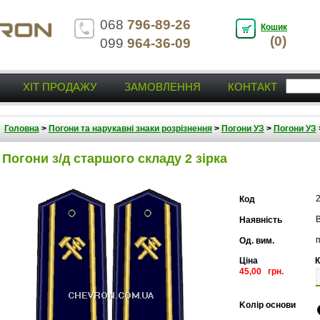
068
796-89-26
Кошик
(0)
099
964-36-09
ХІТ ПРОДАЖУ
ЗАМОВЛЕННЯ
КОНТАКТ
Головна
>
Погони та нарукавні знаки розрізнення
>
Погони УЗ
>
Погони УЗ
Погони з/д старшого складу 2 зірка
Код
В
Наявність
п
Од. вим.
Ціна
К
45,00 грн.
Kолір основи