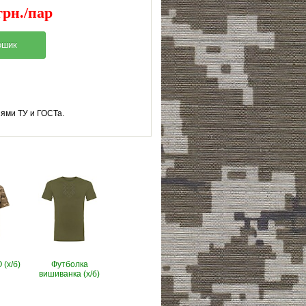
грн./пар
ми ТУ и ГОСТа.​
(х/б)
Футболка
вишиванка (х/б)