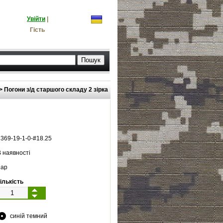
Увійти
|
Гість
>
Погони з/д старшого складу 2 зірка
2369
-
19
-
1
-
0
-#
18.25
 наявності
ар
ількість
синій темний