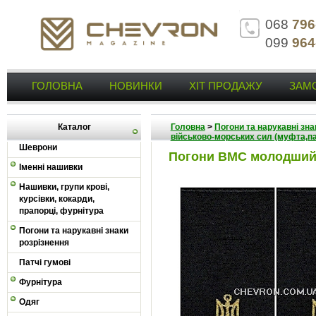
068
796
099
964
ГОЛОВНА
НОВИНКИ
ХІТ ПРОДАЖУ
ЗАМ
Каталог
Головна
>
Погони та нарукавні зна
військово-морських сил (муфта,па
Шеврони
Погони ВМС молодший 
Іменні нашивки
Нашивки, групи крові,
курсівки, кокарди,
прапорці, фурнітура
Погони та нарукавні знаки
розрізнення
Патчі гумові
Фурнітура
Одяг