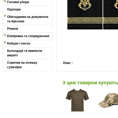
Головні убори
Прапори
Обкладинки на документи
та брелоки
Ремені
Екіпіровка та спорядження
Кобури і чохли
Календарі та вимпели
вишиті
Сорочки на пляшку
Опис :
сувенірні
З цим товаром купуют