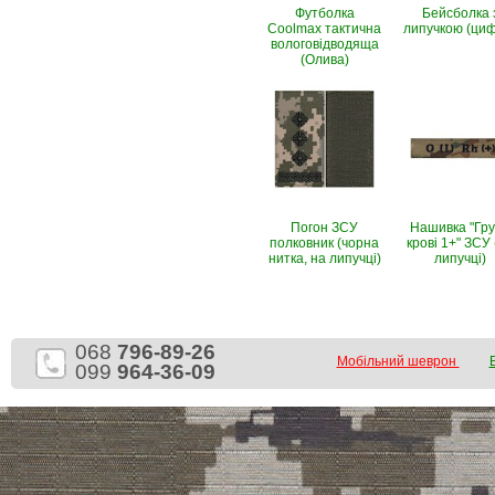
Футболка
Бейсболка 
Coolmax тактична
липучкою (ци
вологовiдводяща
(Олива)
Погон ЗСУ
Нашивка "Гр
полковник (чорна
крові 1+" ЗСУ 
нитка, на липучці)
липучці)
068
796-89-26
Мобільний шеврон
099
964-36-09