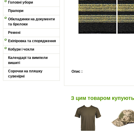
Головні убори
Прапори
Обкладинки на документи
та брелоки
Ремені
Екіпіровка та спорядження
Кобури і чохли
Календарі та вимпели
вишиті
Сорочки на пляшку
Опис :
сувенірні
З цим товаром купуют