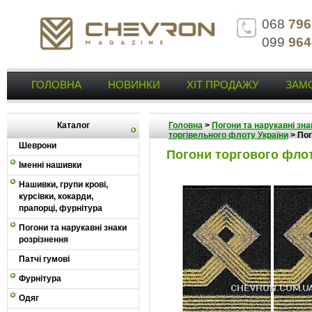
068
796
099
964
ГОЛОВНА
НОВИНКИ
ХІТ ПРОДАЖУ
ЗАМ
Каталог
Головна
>
Погони та нарукавні зна
торгівельного флоту України
>
Пог
Шеврони
Погони торгового флот
Іменні нашивки
Нашивки, групи крові,
курсівки, кокарди,
прапорці, фурнітура
Погони та нарукавні знаки
розрізнення
Патчі гумові
Фурнітура
Одяг