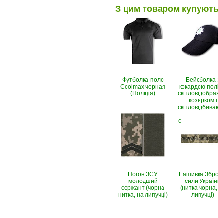
З цим товаром купуют
Футболка-поло
Бейсболка 
Coolmax черная
кокардою поліц
(Поліція)
світловідобр
козирком і
світловідбива
написом (Рі
стоп, чорно-с
Погон ЗСУ
Нашивка Збро
молодший
сили Україн
сержант (чорна
(нитка чорна,
нитка, на липучці)
липучці)