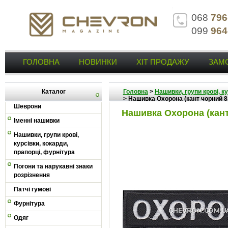
068
796
099
964
ГОЛОВНА
НОВИНКИ
ХІТ ПРОДАЖУ
ЗАМ
Каталог
Головна
>
Нашивки, групи крові, к
>
Нашивка Охорона (кант чорний 8
Шеврони
Нашивка Охорона (кант
Іменні нашивки
Нашивки, групи крові,
курсівки, кокарди,
прапорці, фурнітура
Погони та нарукавні знаки
розрізнення
Патчі гумові
Фурнітура
Одяг