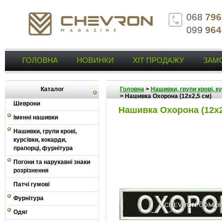
068
796
099
964
ГОЛОВНА
НОВИНКИ
ХІТ ПРОДАЖУ
ЗАМ
Каталог
Головна
>
Нашивки, групи крові, к
>
Нашивка Охорона (12х2,5 см)
Шеврони
Нашивка Охорона (12х2
Іменні нашивки
Нашивки, групи крові,
курсівки, кокарди,
прапорці, фурнітура
Погони та нарукавні знаки
розрізнення
Патчі гумові
Фурнітура
Одяг