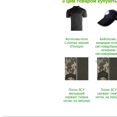
З цим товаром купуют
Футболка-поло
Бейсболка 
Coolmax черная
кокардою поліц
(Поліція)
світловідобр
козирком і
світловідбива
написом (Рі
стоп, чорно-с
Погон ЗСУ
Погон ЗСУ
молодший
сержант (чо
сержант (чорна
нитка, на липу
нитка, на липучці)