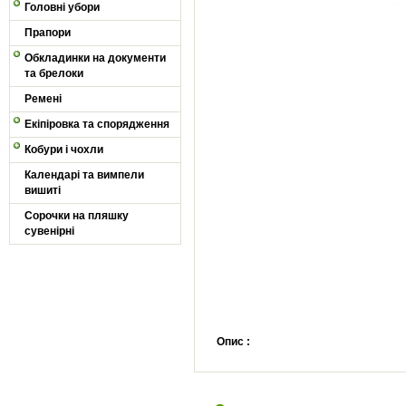
Головні убори
Прапори
Обкладинки на документи
та брелоки
Ремені
Екіпіровка та спорядження
Кобури і чохли
Календарі та вимпели
вишиті
Сорочки на пляшку
сувенірні
Опис :