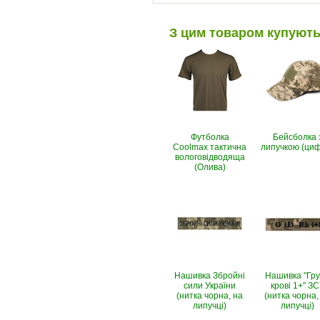
З цим товаром купуют
Футболка
Бейсболка 
Coolmax тактична
липучкою (ци
вологовiдводяща
(Олива)
Нашивка Збройні
Нашивка "Гр
сили України
крові 1+" З
(нитка чорна, на
(нитка чорна,
липучці)
липучці)