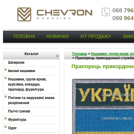
068
796
099
964
ГОЛОВНА
НОВИНКИ
ХІТ ПРОДАЖУ
ЗАМ
Каталог
Головна
>
Нашивки, групи крові, к
>
Прапорець прикордонної служби
Шеврони
Прапорець прикордонн
Іменні нашивки
Нашивки, групи крові,
курсівки, кокарди,
прапорці, фурнітура
Погони та нарукавні знаки
розрізнення
Патчі гумові
Фурнітура
Одяг