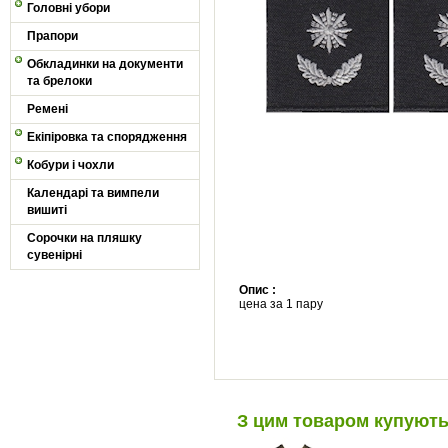
Головні убори
Прапори
Обкладинки на документи
та брелоки
Ремені
Екіпіровка та спорядження
Кобури і чохли
Календарі та вимпели
вишиті
Сорочки на пляшку
сувенірні
Опис :
​цена за 1 пару
З цим товаром купуют