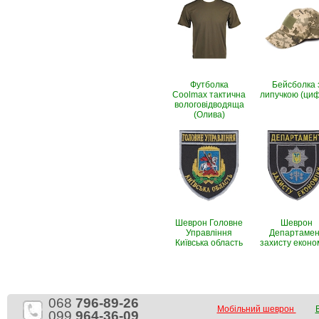
Футболка
Бейсболка 
Coolmax тактична
липучкою (ци
вологовiдводяща
(Олива)
Шеврон Головне
Шеврон
Управління
Департамен
Київська область
захисту еконо
068
796-89-26
Мобільний шеврон
099
964-36-09