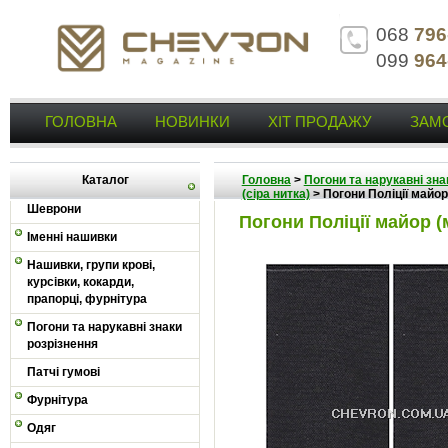
068
796
099
964
ГОЛОВНА
НОВИНКИ
ХІТ ПРОДАЖУ
ЗАМ
Каталог
Головна
>
Погони та нарукавні зна
(сіра нитка)
>
Погони Поліції майо
Шеврони
Погони Поліції майор 
Іменні нашивки
Нашивки, групи крові,
курсівки, кокарди,
прапорці, фурнітура
Погони та нарукавні знаки
розрізнення
Патчі гумові
Фурнітура
Одяг