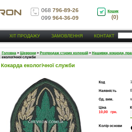
068
796-89-26
Кошик
(0)
099
964-36-09
ХІТ ПРОДАЖУ
ЗАМОВЛЕННЯ
КОНТАКТ
Головна
>
Шеврони
>
Розпродаж старих колекцій
>
Нашивки, кокарди, прап
екологічної служби
Кокарда екологічної служби
Код
В
Наявність
Од. вим.
Ціна
К
10,00 грн.
Kолір основи