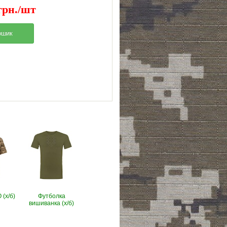
грн./шт
(х/б)
Футболка
вишиванка (х/б)