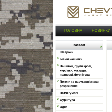
ГОЛОВНА
НОВИНКИ
Каталог
Шеврони
Іменні нашивки
Нашивки, групи крові,
курсівки, кокарди,
прапорці, фурнітура
Погони та нарукавні знаки
розрізнення
Патчі гумові
Фурнітура
Одяг