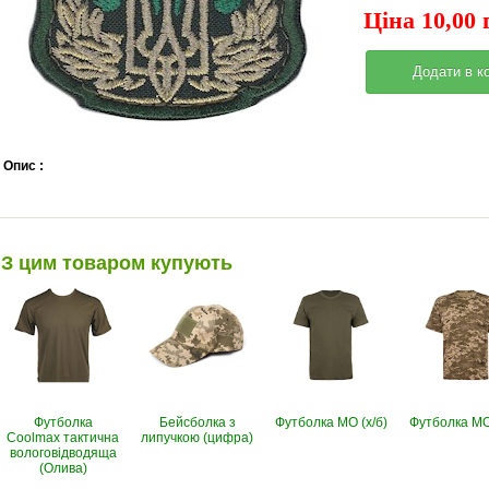
Ціна 10,00 
Опис :
З цим товаром купують
Футболка
Бейсболка з
Футболка МО (х/б)
Футболка МО 
Coolmax тактична
липучкою (цифра)
вологовiдводяща
(Олива)