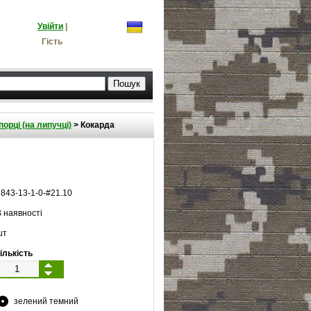
Увійти
|
Гість
орці (на липучці)
>
Кокарда
1843
-
13
-
1
-
0
-#
21.10
 наявності
шт
ількість
зелений темний