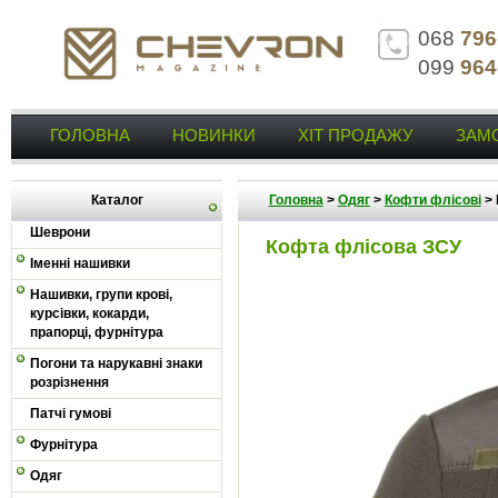
068
796
099
964
ГОЛОВНА
НОВИНКИ
ХІТ ПРОДАЖУ
ЗАМ
Каталог
Головна
>
Одяг
>
Кофти флісові
>
Шеврони
Кофта флісова ЗСУ
Іменні нашивки
Нашивки, групи крові,
курсівки, кокарди,
прапорці, фурнітура
Погони та нарукавні знаки
розрізнення
Патчі гумові
Фурнітура
Одяг