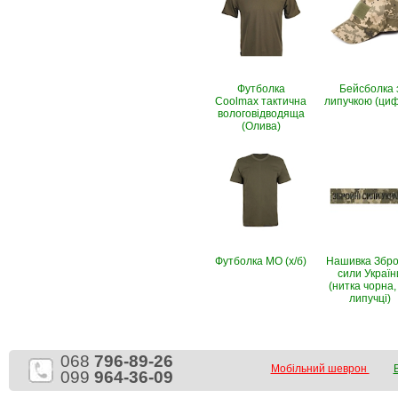
Футболка
Бейсболка 
Coolmax тактична
липучкою (ци
вологовiдводяща
(Олива)
Футболка МО (х/б)
Нашивка Збро
сили Україн
(нитка чорна,
липучці)
068
796-89-26
Мобільний шеврон
099
964-36-09