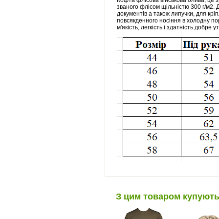
Кофта флісова військова олива, це з
званого флісом щільністю 300 г/м2. 
документів а також липучки, для крі
повсякденного носіння в холодну пор
м'якість, легкість і здатність добре 
З цим товаром купуют