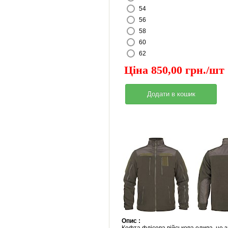
54
56
58
60
62
Ціна 850,00 грн./шт
Опис :