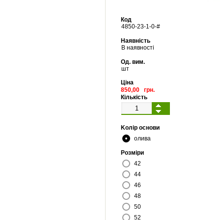
Код
4850
-
23
-
1
-
0
-#
Наявність
В наявності
Од. вим.
шт
Ціна
850,00 грн.
Кількість
Kолір основи
олива
Pозміри
42
44
46
48
50
52