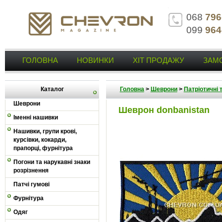
068
796
099
964
ГОЛОВНА
НОВИНКИ
ХІТ ПРОДАЖУ
ЗАМ
Каталог
Головна
>
Шеврони
>
Патріотичні 
Шеврони
Шеврон donbanistan
Іменні нашивки
Нашивки, групи крові,
курсівки, кокарди,
прапорці, фурнітура
Погони та нарукавні знаки
розрізнення
Патчі гумові
Фурнітура
Одяг