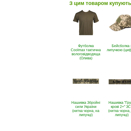
З цим товаром купуют
Футболка
Бейсболка 
Coolmax тактична
липучкою (ци
вологовiдводяща
(Олива)
Нашивка Збройні
Нашивка "Гр
сили України
крові 2+" З
(нитка чорна, на
(нитка чорна,
липучці)
липучці)