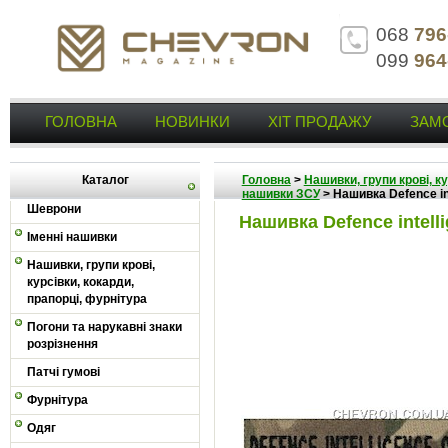
068
796
099
964
ГОЛОВНА
НОВИНКИ
ХІТ ПРОДАЖУ
ЗАМ
Каталог
Головна
>
Нашивки, групи крові, к
нашивки ЗСУ
>
Нашивка Defence int
Шеврони
Нашивка Defence intelli
Іменні нашивки
Нашивки, групи крові,
курсівки, кокарди,
прапорці, фурнітура
Погони та нарукавні знаки
розрізнення
Патчі гумові
Фурнітура
Одяг