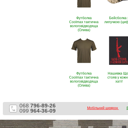
Футболка
Бейсболка 
Coolmax тактична
липучкою (ци
вологовiдводяща
(Олива)
Футболка
Нашивка Щ
Coolmax тактична
стояв у кожн
вологовiдводяща
хаті!
(Олива)
068
796-89-26
Мобільний шеврон
099
964-36-09