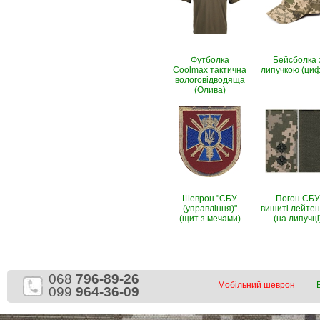
Футболка
Бейсболка 
Coolmax тактична
липучкою (ци
вологовiдводяща
(Олива)
Шеврон "СБУ
Погон СБУ
(управління)"
вишиті лейте
(щит з мечами)
(на липучці
068
796-89-26
Мобільний шеврон
099
964-36-09