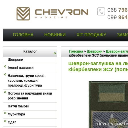
068
796
099
964
ГОЛОВНА
НОВИНКИ
ХІТ ПРОДАЖУ
ЗАМ
Каталог
Головна
>
Шеврони
>
Шеврон-заг
кібербезпеки ЗСУ (польовий прапо
Шеврони
Шеврон-заглушка на ли
Іменні нашивки
кібербезпеки ЗСУ (пол
Нашивки, групи крові,
курсівки, кокарди,
прапорці, фурнітура
Погони та нарукавні знаки
розрізнення
Патчі гумові
Фурнітура
Одяг