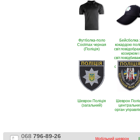
Футболка-поло
Бейсболка 
Coolmax черная
кокардою поліц
(Поліція)
світловідобр
козирком і
світловідбива
написом (Рі
стоп, чорно-с
Шеврон Поліція
Шеврон Полі
(загальний)
центральни
орган управлі
068
796-89-26
Мобільний шеврон