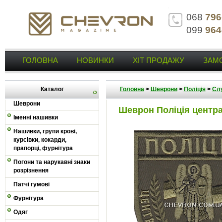
068
796
099
964
ГОЛОВНА
НОВИНКИ
ХІТ ПРОДАЖУ
ЗАМ
Каталог
Головна
>
Шеврони
>
Поліція
>
Слу
Шеврони
Шеврон Поліція центр
Іменні нашивки
Нашивки, групи крові,
курсівки, кокарди,
прапорці, фурнітура
Погони та нарукавні знаки
розрізнення
Патчі гумові
Фурнітура
Одяг