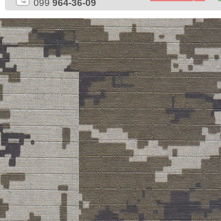
099
964-36-09