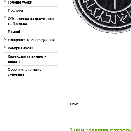
Головні убори
Прапори
Обкладинки на документи
та брелоки
Ремені
Екіпіровка та спорядження
Кобури і чохли
Календарі та вимпели
вишиті
Сорочки на пляшку
сувенірні
Опис :
З цим товаром купуют