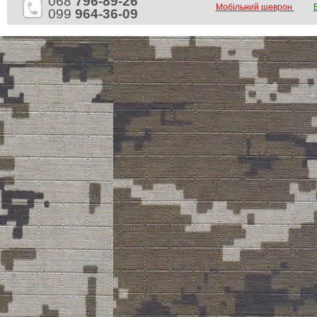
068
796-89-26
Мобільний шеврон
099
964-36-09