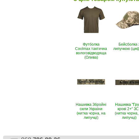
Футболка
Бейсболка 
Coolmax тактична
липучкою (ци
вологовiдводяща
(Олива)
Нашивка Збройні
Нашивка "Гр
сили України
крові 2+" З
(нитка чорна, на
(нитка чорна,
липучці)
липучці)