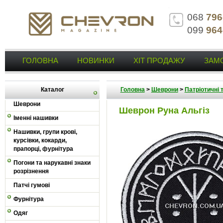
068
796
099
964
ГОЛОВНА
НОВИНКИ
ХІТ ПРОДАЖУ
ЗАМ
Каталог
Головна
>
Шеврони
>
Патріотичні 
Шеврони
Шеврон Руна Альгіз
Іменні нашивки
Нашивки, групи крові,
курсівки, кокарди,
прапорці, фурнітура
Погони та нарукавні знаки
розрізнення
Патчі гумові
Фурнітура
Одяг