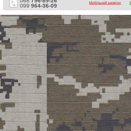
068
796-89-26
Мобільний шеврон
099
964-36-09