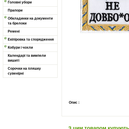
Головні убори
Прапори
Обкладинки на документи
та брелоки
Ремені
Екіпіровка та спорядження
Кобури і чохли
Календарі та вимпели
вишиті
Сорочки на пляшку
сувенірні
Опис :
З цим товаром купуют