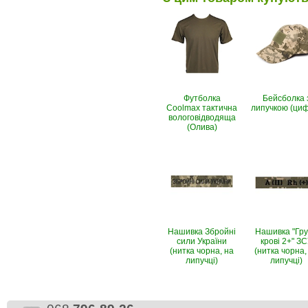
Футболка
Бейсболка 
Coolmax тактична
липучкою (ци
вологовiдводяща
(Олива)
Нашивка Збройні
Нашивка "Гр
сили України
крові 2+" З
(нитка чорна, на
(нитка чорна,
липучці)
липучці)