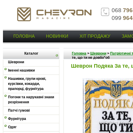
068
796
099
964
ГОЛОВНА
НОВИНКИ
ХІТ ПРОДАЖУ
ЗАМ
Каталог
Головна
>
Шеврони
>
Патріотичні 
те, що ти не довбо*об
Шеврони
Шеврон Подяка За те, 
Іменні нашивки
Нашивки, групи крові,
курсівки, кокарди,
прапорці, фурнітура
Погони та нарукавні знаки
розрізнення
Патчі гумові
Фурнітура
Одяг