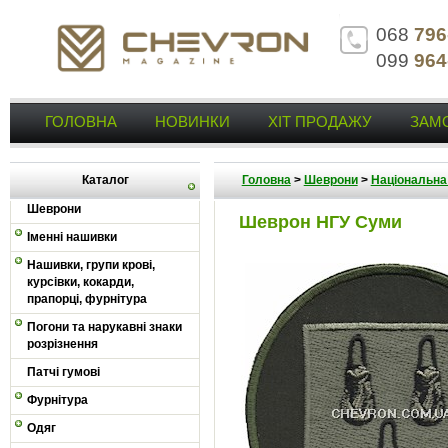
068
796
099
964
ГОЛОВНА
НОВИНКИ
ХІТ ПРОДАЖУ
ЗАМ
Каталог
Головна
>
Шеврони
>
Національна 
Шеврони
Шеврон НГУ Суми
Іменні нашивки
Нашивки, групи крові,
курсівки, кокарди,
прапорці, фурнітура
Погони та нарукавні знаки
розрізнення
Патчі гумові
Фурнітура
Одяг