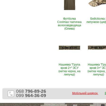
Футболка
Бейсболка 
Coolmax тактична
липучкою (ци
вологовiдводяща
(Олива)
Нашивка "Група
Нашивка "Гр
крові 2+" ЗСУ
крові 3+" З
(нитка чорна, на
(нитка чорна,
липучці)
липучці)
068
796-89-26
Мобільний шеврон
099
964-36-09