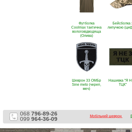
Футболка
Бейсболка 
Coolmax тактична
липучкою (ци
вологовiдводяща
(Олива)
Шеврон 33 ОМБр
Нашивка "Я Н
Sine meto (череп,
ТЦК"
меч)
068
796-89-26
Мобільний шеврон
099
964-36-09