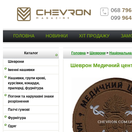
068
796
099
964
ГОЛОВНА
НОВИНКИ
ХІТ ПРОДАЖУ
ЗАМ
Каталог
Головна
>
Шеврони
>
Національна 
Шеврони
Шеврон Медичний цен
Іменні нашивки
Нашивки, групи крові,
курсівки, кокарди,
прапорці, фурнітура
Погони та нарукавні знаки
розрізнення
Патчі гумові
Фурнітура
Одяг