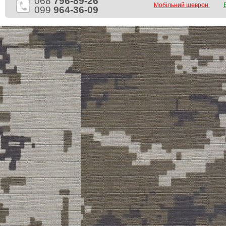
068
796-89-26
Мобільний шеврон
099
964-36-09