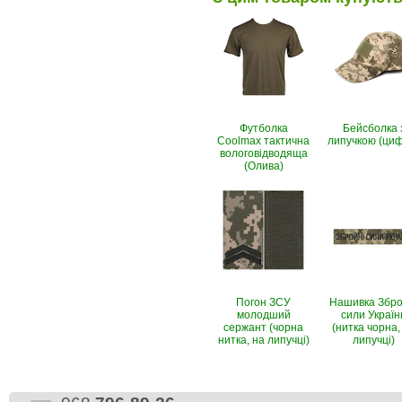
Футболка
Бейсболка 
Coolmax тактична
липучкою (ци
вологовiдводяща
(Олива)
Погон ЗСУ
Нашивка Збро
молодший
сили Україн
сержант (чорна
(нитка чорна,
нитка, на липучці)
липучці)