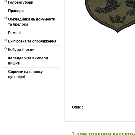
Головні убори
Прапори
Обкладинки на документи
та брелоки
Ремені
Екіпіровка та спорядження
Кобури і чохли
Календарі та вимпели
вишиті
Сорочки на пляшку
сувенірні
Опис :
З цим товаром купуют