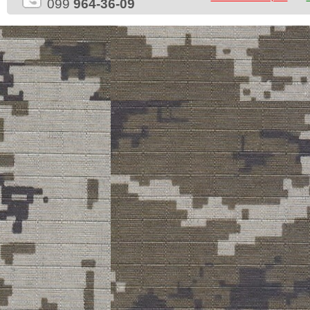
099
964-36-09