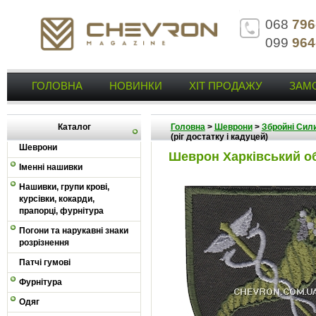
068
796
099
964
ГОЛОВНА
НОВИНКИ
ХІТ ПРОДАЖУ
ЗАМ
Каталог
Головна
>
Шеврони
>
Збройні Сили
(ріг достатку і кадуцей)
Шеврони
Шеврон Харківський обл
Іменні нашивки
Нашивки, групи крові,
курсівки, кокарди,
прапорці, фурнітура
Погони та нарукавні знаки
розрізнення
Патчі гумові
Фурнітура
Одяг