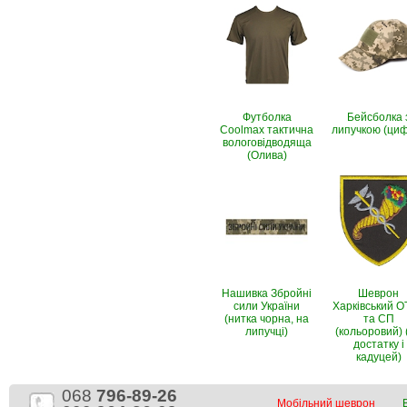
Футболка
Бейсболка 
Coolmax тактична
липучкою (ци
вологовiдводяща
(Олива)
Нашивка Збройні
Шеврон
сили України
Харківський 
(нитка чорна, на
та СП
липучці)
(кольоровий) (
достатку і
кадуцей)
068
796-89-26
Мобільний шеврон