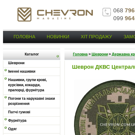
068
796
099
964
ГОЛОВНА
НОВИНКИ
ХІТ ПРОДАЖУ
ЗАМ
Каталог
Головна
>
Шеврони
>
Державна кр
Шеврони
Шеврон ДКВС Централь
Іменні нашивки
Нашивки, групи крові,
курсівки, кокарди,
прапорці, фурнітура
Погони та нарукавні знаки
розрізнення
Патчі гумові
Фурнітура
Одяг