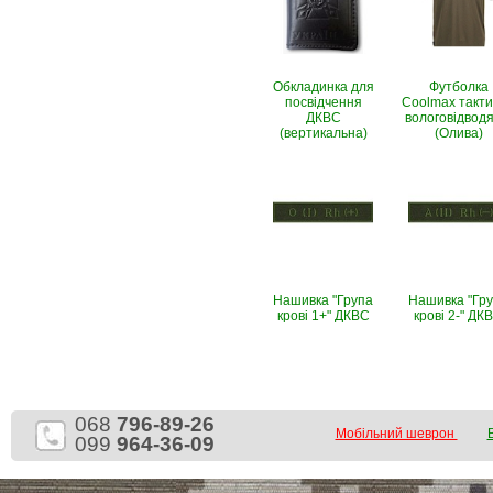
Обкладинка для
Футболка
посвідчення
Coolmax такт
ДКВС
вологовiдвод
(вертикальна)
(Олива)
Нашивка "Група
Нашивка "Гр
крові 1+" ДКВС
крові 2-" ДК
068
796-89-26
Мобільний шеврон
099
964-36-09