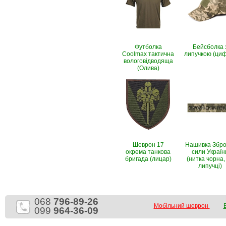
Футболка
Бейсболка 
Coolmax тактична
липучкою (ци
вологовiдводяща
(Олива)
Шеврон 17
Нашивка Збро
окрема танкова
сили Україн
бригада (лицар)
(нитка чорна,
липучці)
068
796-89-26
Мобільний шеврон
099
964-36-09