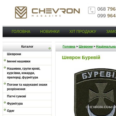
068
796
099
964
ГОЛОВНА
НОВИНКИ
ХІТ ПРОДАЖУ
ЗАМ
Каталог
Головна
>
Шеврони
>
Національна 
Шеврони
Шеврон Буревій
Іменні нашивки
Нашивки, групи крові,
курсівки, кокарди,
прапорці, фурнітура
Погони та нарукавні знаки
розрізнення
Патчі гумові
Фурнітура
Одяг