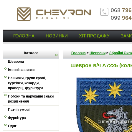
068
796
099
964
ГОЛОВНА
НОВИНКИ
ХІТ ПРОДАЖУ
ЗАМ
Каталог
Головна
>
Шеврони
>
Збройні Сили
Шеврони
Шеврон в/ч А7225 (кол
Іменні нашивки
Нашивки, групи крові,
курсівки, кокарди,
прапорці, фурнітура
Погони та нарукавні знаки
розрізнення
Патчі гумові
Фурнітура
Одяг