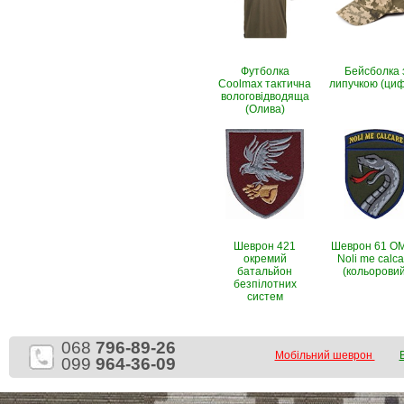
Футболка
Бейсболка 
Coolmax тактична
липучкою (ци
вологовiдводяща
(Олива)
Шеврон 421
Шеврон 61 О
окремий
Noli me calca
батальйон
(кольоровий
безпілотних
систем
068
796-89-26
Мобільний шеврон
099
964-36-09