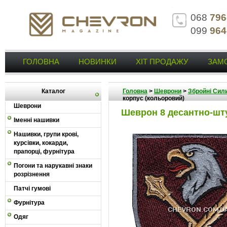
068
796
099
964
ГОЛОВНА
НОВИНКИ
ХІТ ПРОДАЖУ
ЗАМ
Каталог
Головна
>
Шеврони
>
Збройні Сили
корпус (кольоровий)
Шеврони
Шеврон 8 десантно-шт
Іменні нашивки
Нашивки, групи крові,
курсівки, кокарди,
прапорці, фурнітура
Погони та нарукавні знаки
розрізнення
Патчі гумові
Фурнітура
Одяг