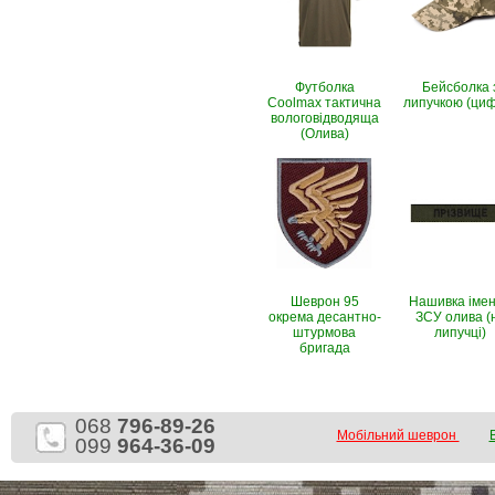
Футболка
Бейсболка 
Coolmax тактична
липучкою (ци
вологовiдводяща
(Олива)
Шеврон 95
Нашивка іме
окрема десантно-
ЗСУ олива (
штурмова
липучці)
бригада
068
796-89-26
Мобільний шеврон
099
964-36-09