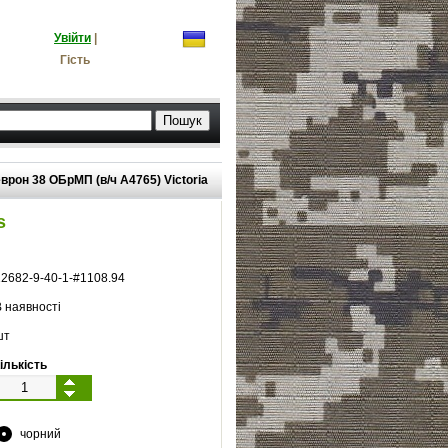
Увійти
|
Гість
врон 38 ОБрМП (в/ч А4765) Victoria
s
12682
-
9
-
40
-
1
-#
1108.94
 наявності
шт
ількість
чорний