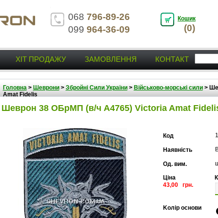
068
796-89-26
Кошик
(0)
099
964-36-09
ХІТ ПРОДАЖУ
ЗАМОВЛЕННЯ
КОНТАКТ
Головна
>
Шеврони
>
Збройні Сили України
>
Військово-морські сили
>
Ше
Amat Fidelis
Шеврон 38 ОБрМП (в/ч А4765) Victoria Amat Fideli
Код
В
Наявність
Од. вим.
Ціна
К
43,00 грн.
Kолір основи