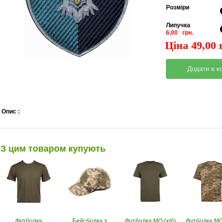
Pозміри
Липучка
6,00 грн.
Ціна 49,00 
Опис :
З цим товаром купують
Футболка
Бейсболка з
Футболка МО (х/б)
Футболка МО 