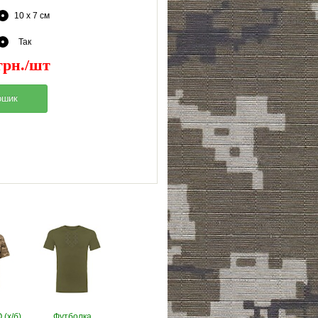
10 x 7 см
Так
грн./шт
(х/б)
Футболка