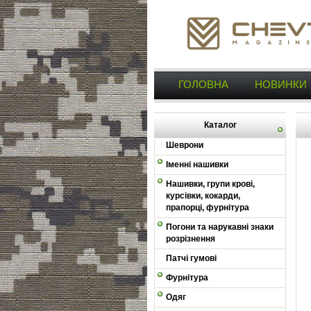
ГОЛОВНА
НОВИНКИ
Каталог
Шеврони
Іменні нашивки
Нашивки, групи крові,
курсівки, кокарди,
прапорці, фурнітура
Погони та нарукавні знаки
розрізнення
Патчі гумові
Фурнітура
Одяг