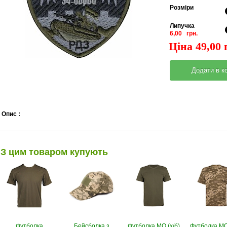
Pозміри
Липучка
6,00 грн.
Ціна 49,00 
Опис :
З цим товаром купують
Футболка
Бейсболка з
Футболка МО (х/б)
Футболка МО 