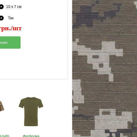
10 x 7 см
Так
грн./шт
(х/б)
Футболка