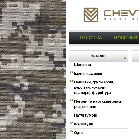
ГОЛОВНА
НОВИНКИ
Каталог
Шеврони
Іменні нашивки
Нашивки, групи крові,
курсівки, кокарди,
прапорці, фурнітура
Погони та нарукавні знаки
розрізнення
Патчі гумові
Фурнітура
Одяг