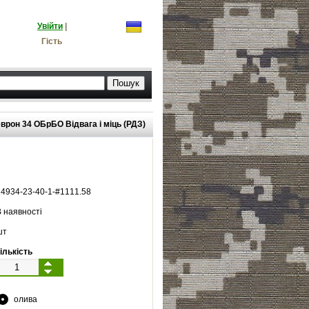
Увійти
|
Гість
врон 34 ОБрБО Відвага і міць (РДЗ)
14934
-
23
-
40
-
1
-#
1111.58
 наявності
шт
ількість
олива