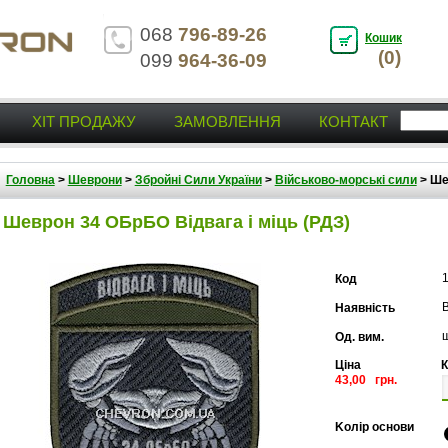
068
796-89-26
Кошик
(0)
099
964-36-09
ХІТ ПРОДАЖУ
ЗАМОВЛЕННЯ
КОНТАКТ
Головна
>
Шеврони
>
Збройні Сили України
>
Військово-морські сили
>
Ше
Шеврон 34 ОБрБО Відвага і міць (РДЗ)
Код
В
Наявність
Од. вим.
Ціна
К
43,00 грн.
Kолір основи