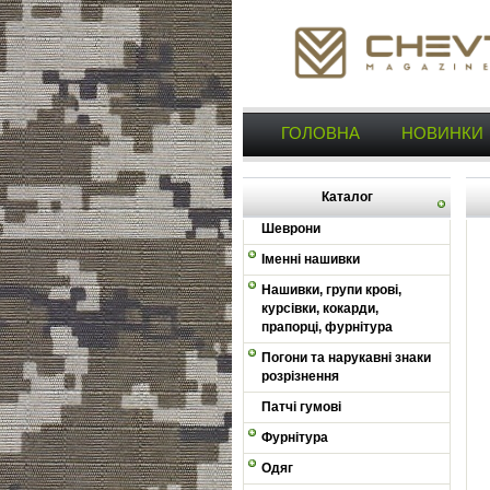
ГОЛОВНА
НОВИНКИ
Каталог
Шеврони
Іменні нашивки
Нашивки, групи крові,
курсівки, кокарди,
прапорці, фурнітура
Погони та нарукавні знаки
розрізнення
Патчі гумові
Фурнітура
Одяг