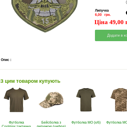
Липучка
6,00 грн.
Ціна 49,00 
Опис :
З цим товаром купують
Футболка
Бейсболка з
Футболка МО (х/б)
Футболка МО 
Coolmax тактична
липучкою (цифра)