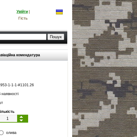
Увійти
|
Гість
віаційна комендатура
7953
-
1
-
1
-
1
-#
1101.26
 наявності
шт
ількість
олива