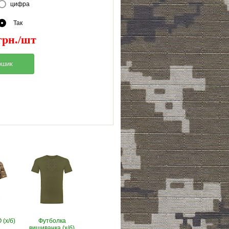
цифра
Так
грн./шт
(х/б)
Футболка
вишиванка (х/б)