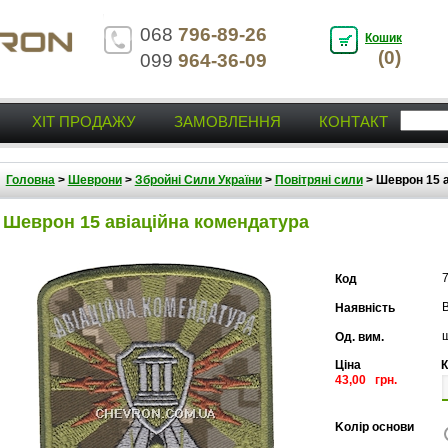
068
796-89-26
Кошик
(0)
099
964-36-09
ХІТ ПРОДАЖУ
ЗАМОВЛЕННЯ
КОНТАКТ
Головна
>
Шеврони
>
Збройні Сили України
>
Повітряні сили
>
Шеврон 15 а
Шеврон 15 авіаційна комендатура
Код
В
Наявність
Од. вим.
Ціна
К
43,00 грн.
Kолір основи