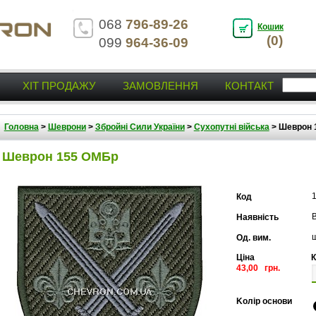
068
796-89-26
Кошик
(0)
099
964-36-09
ХІТ ПРОДАЖУ
ЗАМОВЛЕННЯ
КОНТАКТ
Головна
>
Шеврони
>
Збройні Сили України
>
Сухопутні війська
>
Шеврон 
Шеврон 155 ОМБр
Код
В
Наявність
Од. вим.
Ціна
К
43,00 грн.
Kолір основи