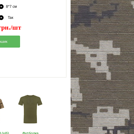
8*7 см
Так
грн./шт
(х/б)
Футболка