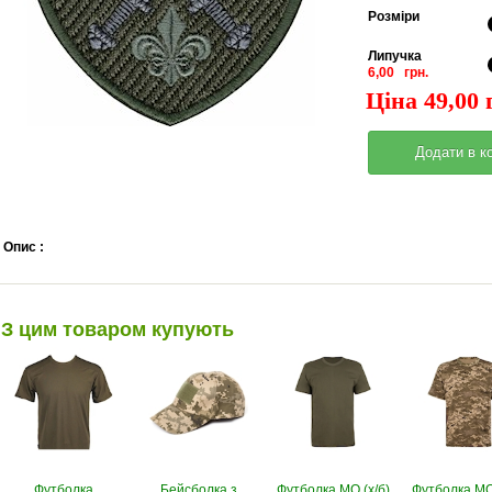
Pозміри
Липучка
6,00 грн.
Ціна 49,00 
Опис :
З цим товаром купують
Футболка
Бейсболка з
Футболка МО (х/б)
Футболка МО 