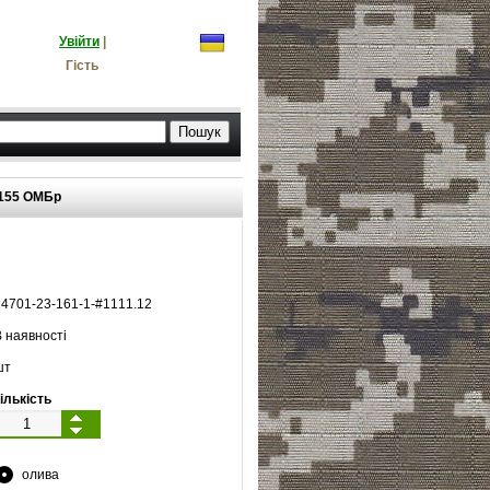
Увійти
|
Гість
155 ОМБр
14701
-
23
-
161
-
1
-#
1111.12
 наявності
шт
ількість
олива