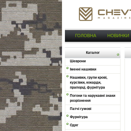
ГОЛОВНА
НОВИНКИ
Каталог
Шеврони
Іменні нашивки
Нашивки, групи крові,
курсівки, кокарди,
прапорці, фурнітура
Погони та нарукавні знаки
розрізнення
Патчі гумові
Фурнітура
Одяг