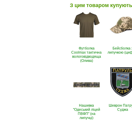
З цим товаром купуют
Футболка
Бейсболка 
Coolmax тактична
липучкою (ци
вологовiдводяща
(Олива)
Нашивка
Шеврон Патр
"Одеський ліцей
Суджа
ПВФП" (на
липучці)