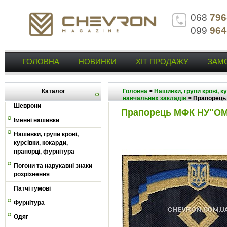
068
796
099
964
ГОЛОВНА
НОВИНКИ
ХІТ ПРОДАЖУ
ЗАМ
Каталог
Головна
>
Нашивки, групи крові, к
навчальних закладів
>
Прапорець
Шеврони
Прапорець МФК НУ"О
Іменні нашивки
Нашивки, групи крові,
курсівки, кокарди,
прапорці, фурнітура
Погони та нарукавні знаки
розрізнення
Патчі гумові
Фурнітура
Одяг