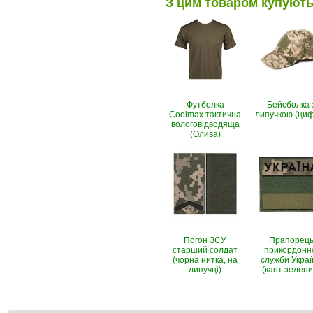
З цим товаром купуют
Футболка
Бейсболка 
Coolmax тактична
липучкою (ци
вологовiдводяща
(Олива)
Погон ЗСУ
Прапорец
старший солдат
прикордонн
(чорна нитка, на
служби Украї
липучці)
(кант зелени