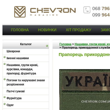
068
796
099
964
ГОЛОВНА
НОВИНКИ
ХІТ ПРОДАЖУ
ЗАМ
Каталог
Головна
>
Нашивки, групи крові, к
>
Прапорець прикордонної служби 
Шеврони
Прапорець прикордонно
Іменні нашивки
Нашивки, групи крові,
курсівки, кокарди,
прапорці, фурнітура
Погони та нарукавні знаки
розрізнення
Патчі гумові
Фурнітура
Одяг